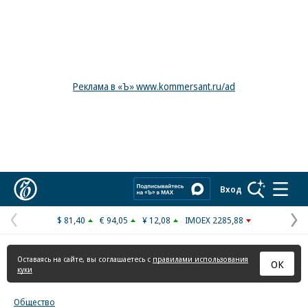
Реклама в «Ъ» www.kommersant.ru/ad
Коммерсантъ
Вход
$ 81,40
€ 94,05
¥ 12,08
IMOEX 2285,88
Предыдущая
С
страница
с
Оставаясь на сайте, вы соглашаетесь с
правилами использования
ОК
куки
Общество