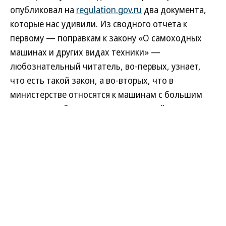
опубликовал на
regulation.gov.ru
два документа,
которые нас удивили. Из сводного отчета к
первому — поправкам к закону «О самоходных
машинах и других видах техники» —
любознательный читатель, во-первых, узнает,
что есть такой закон, а во-вторых, что в
министерстве относятся к машинам с большим
почтением: «В связи с недостаточной
эффективностью действующей системы контроля
за эксплуатацией Машин (так в документе.—
“Ъ”
),
не предполагающей в настоящее время
взаимодействие с контролируемыми лицами,
указанные особенности используются
недобросовестными участниками рынка,
Читать полностью
позволяя эксплуатировать указанную технику без
осуществления ее государственной регистрации,