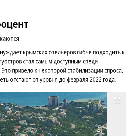
роцент
ижаются
нуждает крымских отельеров гибче подходить к
луостров стал самым доступным среди
 Это привело к некоторой стабилизации спроса,
еть отстают от уровня до февраля 2022 года.
Развернуть на весь экран
Фо
Ви
Ко
Ко