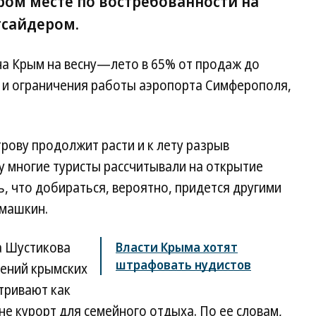
ром месте по востребованности на
утсайдером.
на Крым на весну—лето в 65% от продаж до
е и ограничения работы аэропорта Симферополя,
трову продолжит расти и к лету разрыв
у многие туристы рассчитывали на открытие
ь, что добираться, вероятно, придется другими
омашкин.
на Шустикова
Власти Крыма хотят
штрафовать нудистов
тений крымских
тривают как
не курорт для семейного отдыха. По ее словам,