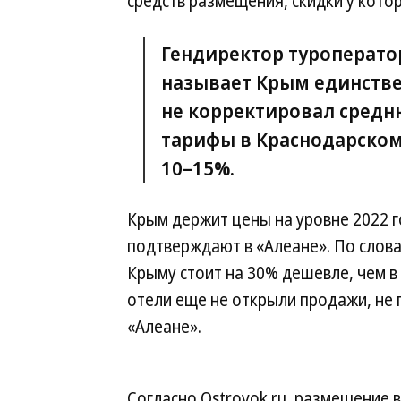
средств размещения, скидки у кото
Гендиректор туроперат
называет Крым единстве
не корректировал средн
тарифы в Краснодарском
10–15%.
Крым держит цены на уровне 2022 го
подтверждают в «Алеане». По слова
Крыму стоит на 30% дешевле, чем в
отели еще не открыли продажи, не 
«Алеане».
Согласно Ostrovok.ru, размещение в 