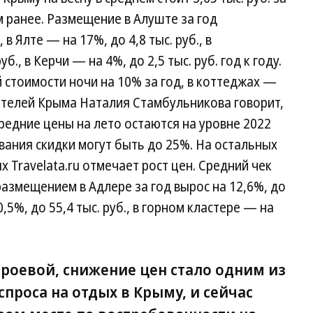
м ранее. Размещение в Алуште за год
 в Ялте — на 17%, до 4,8 тыс. руб., в
б., в Керчи — на 4%, до 2,5 тыс. руб. год к году.
ей стоимости ночи на 10% за год, в коттеджах —
отелей Крыма Наталия Стамбульникова говорит,
редние цены на лето остаются на уровне 2022
ования скидки могут быть до 25%. На остальных
 Travelata.ru отмечает рост цен. Средний чек
размещением в Адлере за год вырос на 12,6%, до
0,5%, до 55,4 тыс. руб., в горном кластере — на
роевой, снижение цен стало одним из
проса на отдых в Крыму, и сейчас