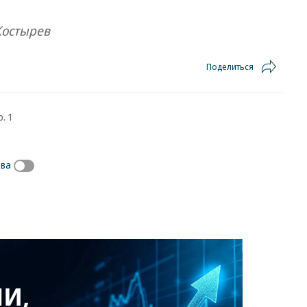
Костырев
Поделиться
. 1
ова