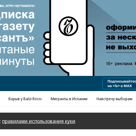
Реклама в «Ъ» www.kommersant.ru/ad
Взрыв у Balzi Rossi
Мигранты в Испании
Навстречу выборам
с
правилами использования куки