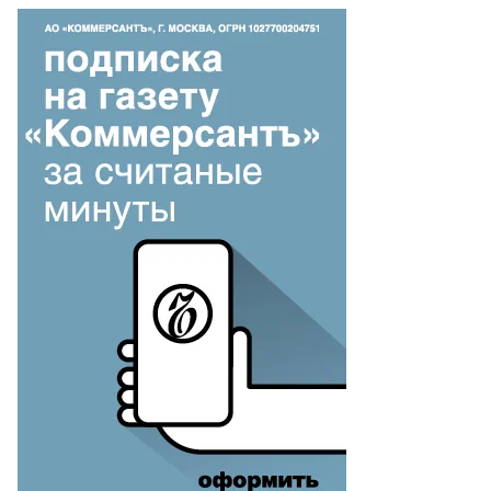
то:
ктор
ротаев,
ммерсантъ