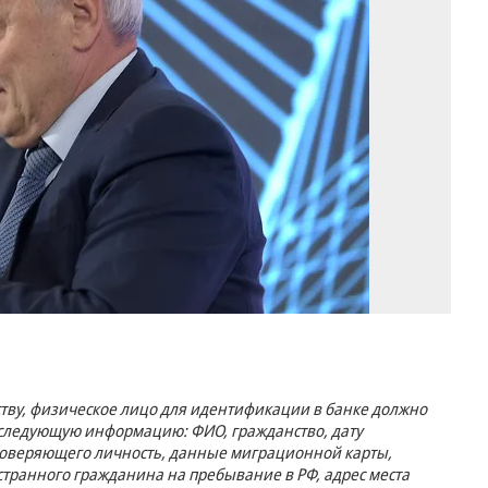
в
20
го
Фо
Гл
Ще
Ко
тву, физическое лицо для идентификации в банке должно
следующую информацию: ФИО, гражданство, дату
товеряющего личность, данные миграционной карты,
транного гражданина на пребывание в РФ, адрес места