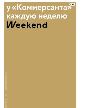
атолий
саков