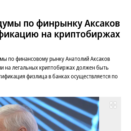
сдумы по финрынку Аксаков
фикацию на криптобиржах
умы по финансовому рынку Анатолий Аксаков
ии на легальных криптобиржах должен быть
нтификация физлица в банках осуществляется по
Развернуть на весь экран
Ан
Ак