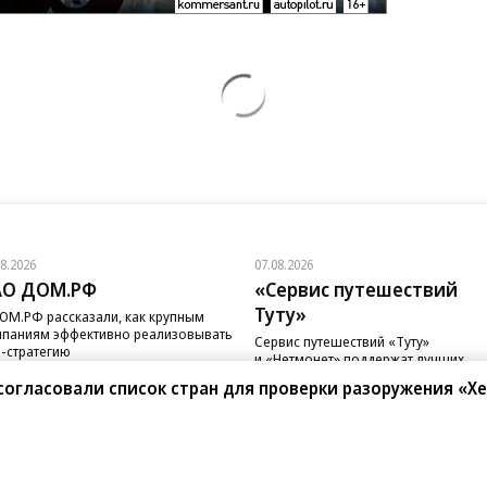
08.2026
07.08.2026
АО ДОМ.РФ
«Сервис путешествий
Туту»
ОМ.РФ рассказали, как крупным
паниям эффективно реализовывать
Сервис путешествий «Туту»
-стратегию
и «Нетмонет» поддержат лучших
сотрудников российских отелей
согласовали список стран для проверки разоружения «Х