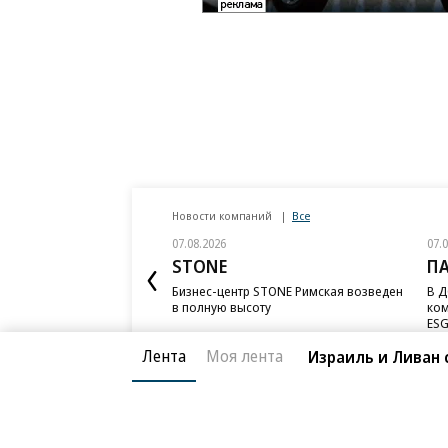
Новости компаний
Все
07.08.2026
07.
STONE
П
Бизнес-центр STONE Римская возведен
В Д
в полную высоту
ком
ESG
Лента
Моя лента
Израиль и Ливан 