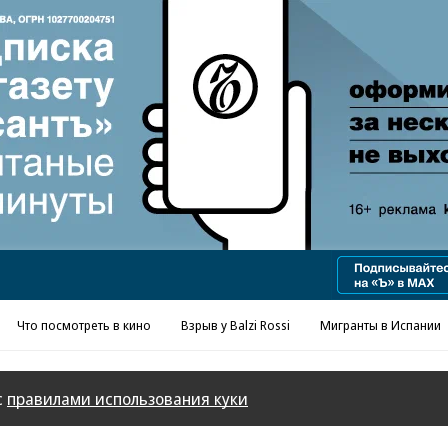
Реклама в «Ъ» www.kommersant.ru/ad
Что посмотреть в кино
Взрыв у Balzi Rossi
Мигранты в Испании
с
правилами использования куки