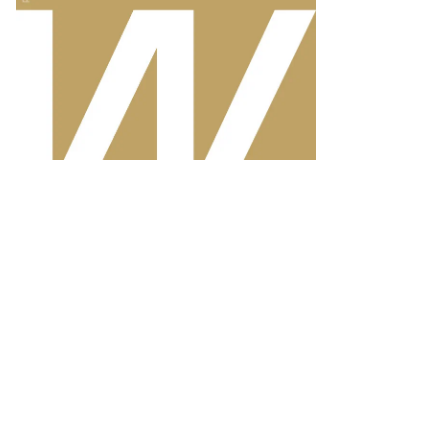
19
ду
то:
еб
лкунов,
ммерсантъ