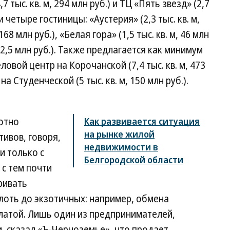
 тыс. кв. м, 294 млн руб.) и ТЦ «Пять звезд» (2,7
 и четыре гостиницы: «Аустерия» (2,3 тыс. кв. м,
 168 млн руб.), «Белая гора» (1,5 тыс. кв. м, 46 млн
, 92,5 млн руб.). Также предлагается как минимум
овой центр на Корочанской (7,4 тыс. кв. м, 473
а Студенческой (5 тыс. кв. м, 150 млн руб.).
отно
Как развивается ситуация
на рынке жилой
ивов, говоря,
недвижимости в
и только с
Белгородской области
с тем почти
ривать
оть до экзотичных: например, обмена
латой. Лишь один из предпринимателей,
, сказал «Ъ-Черноземье», что продает