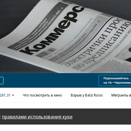
Реклама в «Ъ» www.kommersant.ru/ad
281,31
Что посмотреть в кино
Взрыв у Balzi Rossi
Мигранты в
с
правилами использования куки