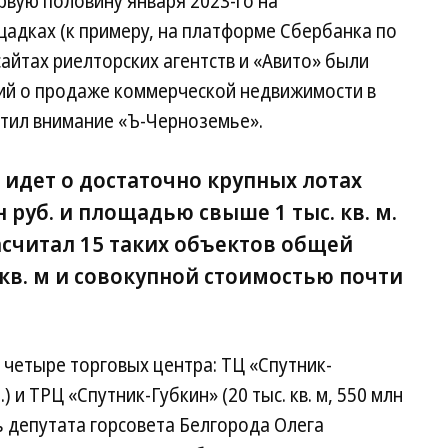
рвую половину января 2023-го на
адках (к примеру, на платформе Сбербанка по
айтах риелторских агентств и «Авито» были
ий о продаже коммерческой недвижимости в
атил внимание «Ъ-Черноземье».
 идет о достаточно крупных лотах
 руб. и площадью свыше 1 тыс. кв. м.
асчитал 15 таких объектов общей
кв. м и совокупной стоимостью почти
 четыре торговых центра: ТЦ «Спутник-
.) и ТРЦ «Спутник-Губкин» (20 тыс. кв. м, 550 млн
ь депутата горсовета Белгорода Олега