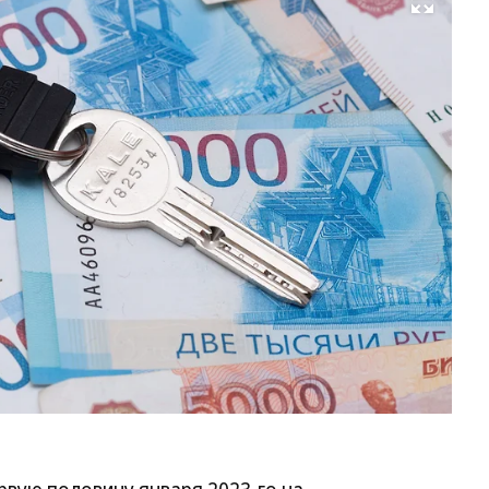
Развернуть на весь экран
Фо
Ол
Ха
Ко