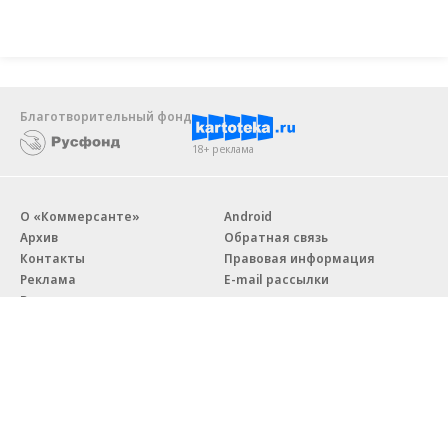
Благотворительный фонд
18+ реклама
О «Коммерсанте»
Android
Архив
Обратная связь
Контакты
Правовая информация
Реклама
E-mail рассылки
Вакансии
18+
© АО «Коммерсантъ». 127006, Москва, Оружейный переулок д. 41,
тел. +7 (495) 797-69-70.