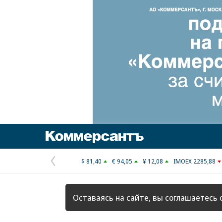
Коммерсантъ
$ 81,40
€ 94,05
¥ 12,08
IMOEX 2285,88
Предыдущая
страница
Оставаясь на сайте, вы соглашаетесь 