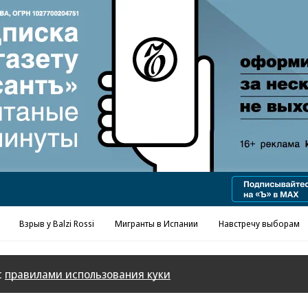
Реклама в «Ъ» www.kommersant.ru/ad
Взрыв у Balzi Rossi
Мигранты в Испании
Навстречу выборам
с
правилами использования куки