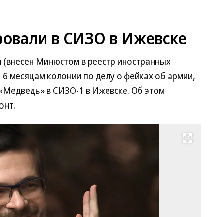
овали в СИЗО в Ижевске
(внесен Минюстом в реестр иностранных
и 6 месяцам колонии по делу о фейках об армии,
«Медведь» в СИЗО-1 в Ижевске. Об этом
онт.
Развернуть на весь экран
Ил
Я
Фо
Гл
Ще
Ко