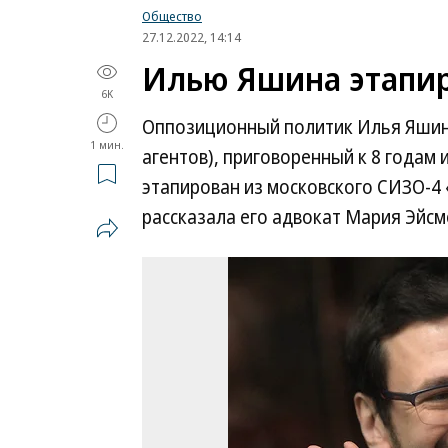
Общество
27.12.2022, 14:14
Илью Яшина этапир
6K
Оппозиционный политик Илья Яшин 
1 мин.
агентов), приговоренный к 8 годам 
этапирован из московского СИЗО-4 
рассказала его адвокат Мария Эйсм