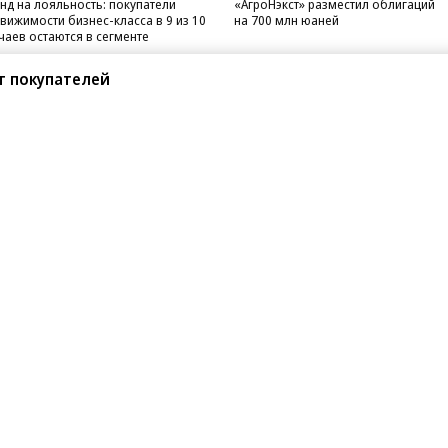
нд на лояльность: покупатели
«АгроНэкст» разместил облигаций
вижимости бизнес-класса в 9 из 10
на 700 млн юаней
чаев остаются в сегменте
т покупателей
санте»
Реклама
Обратная связь
Вакансии
Правовая информация
Android
E-mail рассылки
реулок д. 41,
тел. +7 (495) 797-69-70.
Партнерские проекты/матери
«Промо» и «Официальное со
а: kommersant.ru) зарегистрировано
нформационных технологий
На kommersant.ru применяют
ционный номер и дата принятия
1 октября 2019 г.