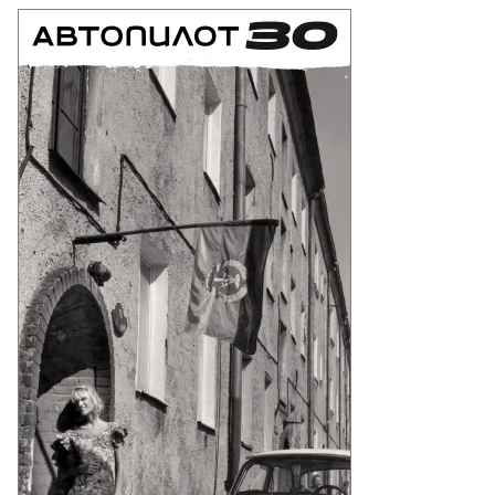
ья
шин
то:
еб
лкунов,
ммерсантъ