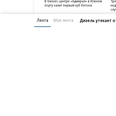
В бизнес-центре «Адмирал» в Южном
Тре
порту залит первый куб бетона
нед
слу
Лента
Моя лента
Дизель утекает о
Благотворительный фонд
О «Коммер
Архив
Контакты
18+ реклама
© АО «Коммерсантъ». 127006, Москва, Оружейный пе
Сетевое издание «Коммерсантъ» (доменное имя сайт
Федеральной службой по надзору в сфере связи, и
и массовых коммуникаций (Роскомнадзор), регистра
решения о регистрации: серия
Эл № ФС77-76922
от 1