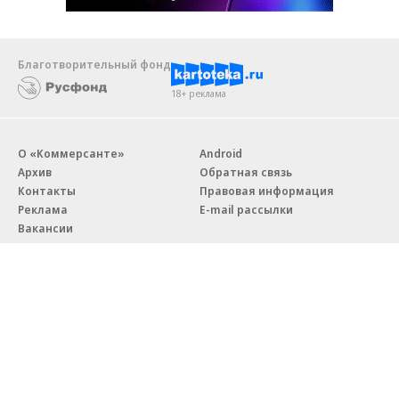
Благотворительный фонд
18+ реклама
О «Коммерсанте»
Android
Архив
Обратная связь
Контакты
Правовая информация
Реклама
E-mail рассылки
Вакансии
18+
© АО «Коммерсантъ». 127006, Москва, Оружейный переулок д. 41,
тел. +7 (495) 797-69-70.
Сетевое издание «Коммерсантъ» (доменное имя сайта:
kommersant.ru) зарегистрировано Федеральной службой
по надзору в сфере связи, информационных технологий и массовых