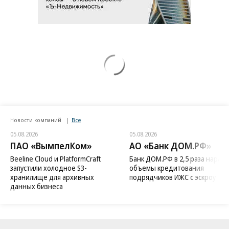
Новости компаний
Все
05.08.2026
05.08.2026
ПАО «ВымпелКом»
АО «Банк ДОМ.РФ»
Beeline Cloud и PlatformCraft
Банк ДОМ.РФ в 2,5 раза нараст
запустили холодное S3-
объемы кредитования
хранилище для архивных
подрядчиков ИЖС с эскроу
данных бизнеса