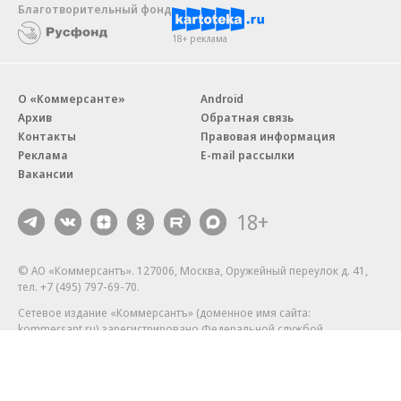
Благотворительный фонд
18+ реклама
О «Коммерсанте»
Android
Архив
Обратная связь
Контакты
Правовая информация
Реклама
E-mail рассылки
Вакансии
18+
© АО «Коммерсантъ». 127006, Москва, Оружейный переулок д. 41,
тел. +7 (495) 797-69-70.
Сетевое издание «Коммерсантъ» (доменное имя сайта:
kommersant.ru) зарегистрировано Федеральной службой
по надзору в сфере связи, информационных технологий и массовых
коммуникаций (Роскомнадзор), регистрационный номер и дата
принятия решения о регистрации: серия
Эл № ФС77-76922
от 11 октября 2019 г.