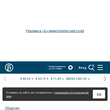
Реклама в «Ъ» www.kommersant.ru/ad
Коммерсантъ
Вход
$ 80,92
€ 93,19
¥ 11,99
IMOEX 2301,65
Предыдущая
С
страница
с
Оставаясь на сайте, вы соглашаетесь с
правилами использования
ОК
куки
Общество