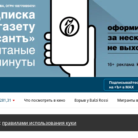
Реклама в «Ъ» www.kommersant.ru/ad
281,31
Что посмотреть в кино
Взрыв у Balzi Rossi
Мигранты в
с
правилами использования куки