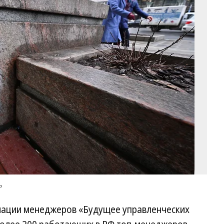
Фо
Ал
Ми
Ко
ъ
циации менеджеров «Будущее управленческих