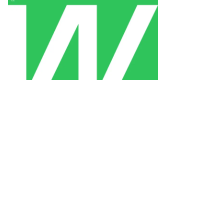
то:
ександр
ридонов,
ммерсантъ