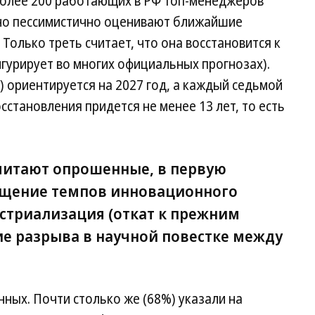
 более 200 работающих в РФ топ-менеджеров
чно пессимистично оценивают ближайшие
Только треть считает, что она восстановится к
игурирует во многих официальных прогнозах).
 ориентируется на 2027 год, а каждый седьмой
сстановления придется не менее 13 лет, то есть
читают опрошенные, в первую
ащение темпов инновационного
устриализация (откат к прежним
ие разрыва в научной повестке между
ных. Почти столько же (68%) указали на