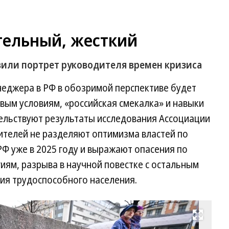
тельный, жесткий
или портрет руководителя времен кризиса
еджера в РФ в обозримой перспективе будет
вым условиям, «российская смекалка» и навыки
тельствуют результаты исследования Ассоциации
телей не разделяют оптимизма властей по
Ф уже в 2025 году и выражают опасения по
гиям, разрыва в научной повестке с остальным
ия трудоспособного населения.
Развернуть на весь экран