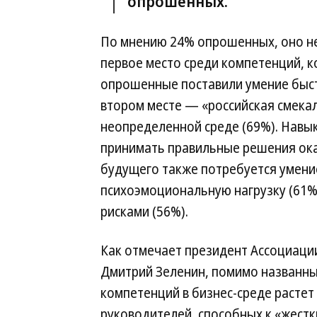
опрошенных.
По мнению 24% опрошенных, оно не
первое место среди компетенций, 
опрошенные поставили умение быст
втором месте — «российская смекал
неопределенной среде (69%). Навык
принимать правильные решения ока
будущего также потребуется умени
психоэмоциональную нагрузку (61%)
рисками (56%).
Как отмечает президент Ассоциац
Дмитрий Зеленин, помимо названн
компетенций в бизнес-среде растет 
руководителей, способных к «жестк