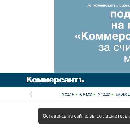
Коммерсантъ
$ 82,16
€ 94,83
¥ 12,23
IMOEX 2
Предыдущая
страница
Оставаясь на сайте, вы соглашаетесь 