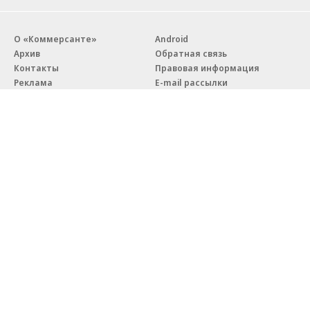
О «Коммерсанте»
Android
Архив
Обратная связь
Контакты
Правовая информация
Реклама
E-mail рассылки
Вакансии
18+
© АО «Коммерсантъ». 127006, Москва, Оружейный переулок д. 41,
тел. +7 (495) 797-69-70.
Сетевое издание «Коммерсантъ» (доменное имя сайта:
kommersant.ru) зарегистрировано Федеральной службой
по надзору в сфере связи, информационных технологий и массовых
коммуникаций (Роскомнадзор), регистрационный номер и дата
принятия решения о регистрации: серия
Эл № ФС77-76922
от 11 октября 2019 г.
Партнерские проекты/материалы, новости компаний, материалы
с пометкой «Промо» и «Официальное сообщение» опубликованы