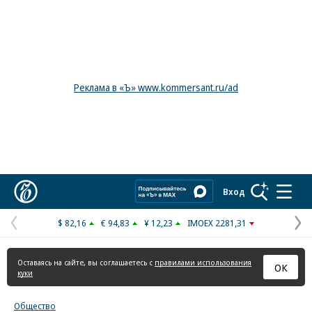
Реклама в «Ъ» www.kommersant.ru/ad
Коммерсантъ
Вход
$ 82,16
€ 94,83
¥ 12,23
IMOEX 2281,31
Предыдущая
С
страница
с
Оставаясь на сайте, вы соглашаетесь с
правилами использования
ОК
куки
Общество