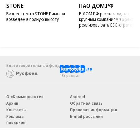
STONE
ПАО ДОМ.РФ
Бизнес-центр STONE Римская
В ДОМ.РФ рассказали, как
возведен в полную высоту
крупным компаниям эффектив
реализовывать ESG-стратегию
Благотворительный фонд
18+ реклама
О «Коммерсанте»
Android
Архив
Обратная связь
Контакты
Правовая информация
Реклама
E-mail рассылки
Вакансии
18+