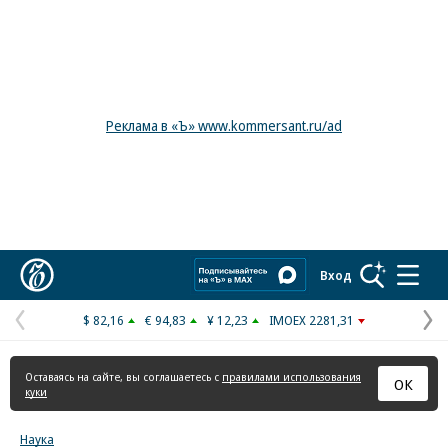
Реклама в «Ъ» www.kommersant.ru/ad
Коммерсантъ
Вход
$ 82,16
€ 94,83
¥ 12,23
IMOEX 2281,31
Предыдущая
С
страница
с
Оставаясь на сайте, вы соглашаетесь с
правилами использования
ОК
куки
Наука