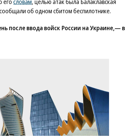
о его
словам
, целью атак была Балаклавская
 сообщали об одном сбитом беспилотнике.
ень после ввода войск России на Украине,— в