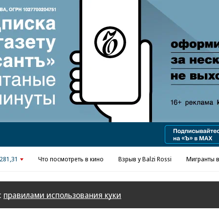
Реклама в «Ъ» www.kommersant.ru/ad
281,31
Что посмотреть в кино
Взрыв у Balzi Rossi
Мигранты в
с
правилами использования куки