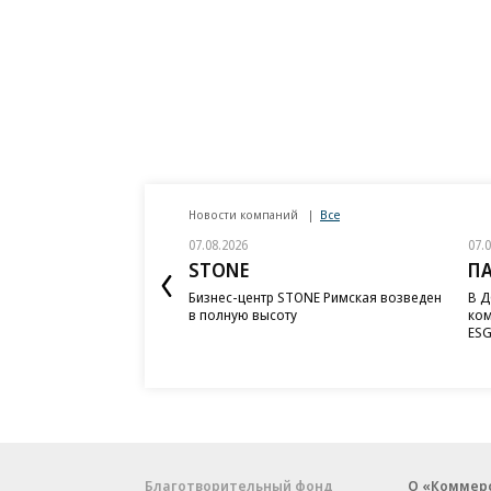
Новости компаний
Все
07.08.2026
07.
STONE
П
Бизнес-центр STONE Римская возведен
В Д
в полную высоту
ком
ESG
Благотворительный фонд
О «Коммер