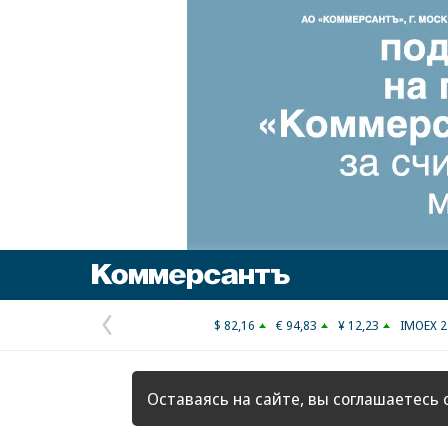
Коммерсантъ
$ 82,16
€ 94,83
¥ 12,23
IMOEX 2
Предыдущая
страница
Оставаясь на сайте, вы соглашаетесь 