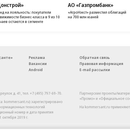
онстрой»
АО «Газпромбанк»
нд на лояльность: покупатели
«АгроНэкст» разместил облигаций
вижимости бизнес-класса в 9 из 10
на 700 млн юаней
чаев остаются в сегменте
санте»
Реклама
Обратная связь
Вакансии
Правовая информация
Android
E-mail рассылки
реулок д. 41,
тел. +7 (495) 797-69-70.
Партнерские проекты/матери
«Промо» и «Официальное со
а: kommersant.ru) зарегистрировано
нформационных технологий
На kommersant.ru применяют
ционный номер и дата принятия
1 октября 2019 г.