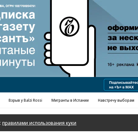
Реклама в «Ъ» www.kommersant.ru/ad
Взрыв у Balzi Rossi
Мигранты в Испании
Навстречу выборам
с
правилами использования куки