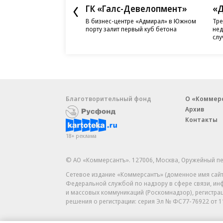
ГК «Галс-Девелопмент»
«Д
В бизнес-центре «Адмирал» в Южном
Тре
порту залит первый куб бетона
нед
слу
Благотворительный фонд
О «Коммер
Архив
Контакты
18+ реклама
© АО «Коммерсантъ». 127006, Москва, Оружейный пе
Сетевое издание «Коммерсантъ» (доменное имя сайт
Федеральной службой по надзору в сфере связи, и
и массовых коммуникаций (Роскомнадзор), регистра
решения о регистрации: серия
Эл № ФС77-76922
от 1