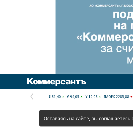
Коммерсантъ
$ 81,40
€ 94,05
¥ 12,08
IMOEX 2285,88
Предыдущая
страница
Оставаясь на сайте, вы соглашаетесь 