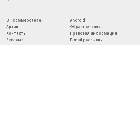
О «Коммерсанте»
Android
Архив
Обратная связь
Контакты
Правовая информация
Реклама
E-mail рассылки
Вакансии
18+
© АО «Коммерсантъ». 127006, Москва, Оружейный переулок д. 41,
тел. +7 (495) 797-69-70.
Сетевое издание «Коммерсантъ» (доменное имя сайта:
kommersant.ru) зарегистрировано Федеральной службой
по надзору в сфере связи, информационных технологий и массовых
коммуникаций (Роскомнадзор), регистрационный номер и дата
принятия решения о регистрации: серия
Эл № ФС77-76922
от 11 октября 2019 г.
Партнерские проекты/материалы, новости компаний, материалы
с пометкой «Промо» и «Официальное сообщение» опубликованы