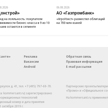
08.2026
06.08.2026
онстрой»
АО «Газпромбанк»
нд на лояльность: покупатели
«АгроНэкст» разместил облигаций
вижимости бизнес-класса в 9 из 10
на 700 млн юаней
чаев остаются в сегменте
санте»
Реклама
Обратная связь
Вакансии
Правовая информация
Android
E-mail рассылки
реулок д. 41,
тел. +7 (495) 797-69-70.
Партнерские проекты/матери
«Промо» и «Официальное со
а: kommersant.ru) зарегистрировано
нформационных технологий
На kommersant.ru применяют
ционный номер и дата принятия
1 октября 2019 г.