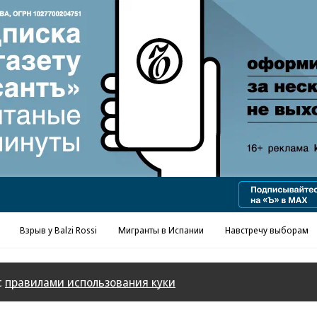
Реклама в «Ъ» www.kommersant.ru/ad
Взрыв у Balzi Rossi
Мигранты в Испании
Навстречу выборам
с
правилами использования куки