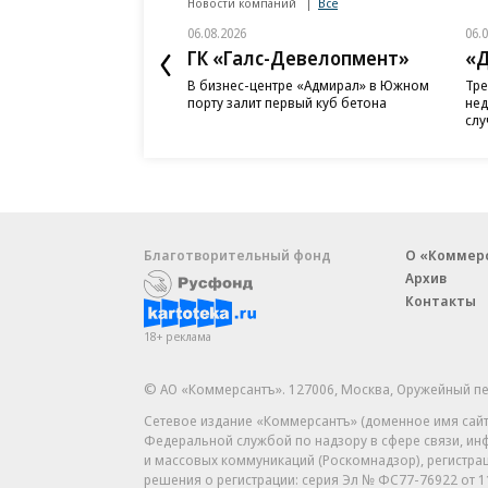
Новости компаний
Все
06.08.2026
06.
ГК «Галс-Девелопмент»
«Д
В бизнес-центре «Адмирал» в Южном
Тре
порту залит первый куб бетона
нед
слу
Благотворительный фонд
О «Коммер
Архив
Контакты
18+ реклама
© АО «Коммерсантъ». 127006, Москва, Оружейный пе
Сетевое издание «Коммерсантъ» (доменное имя сайт
Федеральной службой по надзору в сфере связи, и
и массовых коммуникаций (Роскомнадзор), регистра
решения о регистрации: серия
Эл № ФС77-76922
от 1