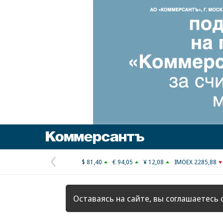
Коммерсантъ
$ 81,40
€ 94,05
¥ 12,08
IMOEX 2285,88
Предыдущая
страница
Оставаясь на сайте, вы соглашаетесь 