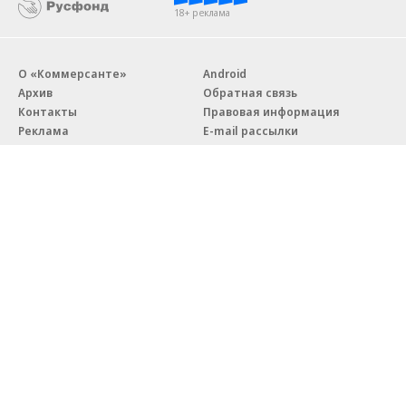
18+ реклама
О «Коммерсанте»
Android
Архив
Обратная связь
Контакты
Правовая информация
Реклама
E-mail рассылки
Вакансии
18+
© АО «Коммерсантъ». 127006, Москва, Оружейный переулок д. 41,
тел. +7 (495) 797-69-70.
Сетевое издание «Коммерсантъ» (доменное имя сайта:
kommersant.ru) зарегистрировано Федеральной службой
по надзору в сфере связи, информационных технологий и массовых
коммуникаций (Роскомнадзор), регистрационный номер и дата
принятия решения о регистрации: серия
Эл № ФС77-76922
от 11 октября 2019 г.
Партнерские проекты/материалы, новости компаний, материалы