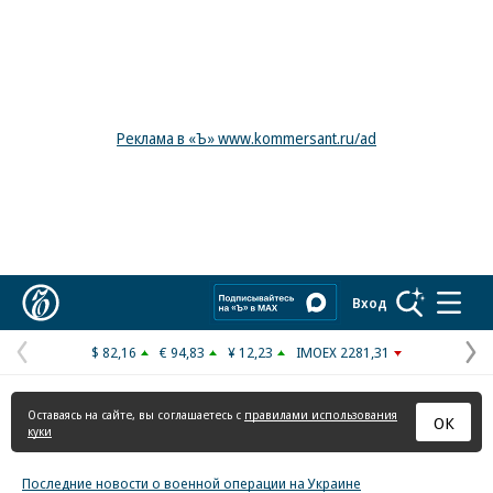
Реклама в «Ъ» www.kommersant.ru/ad
Коммерсантъ
Вход
$ 82,16
€ 94,83
¥ 12,23
IMOEX 2281,31
Предыдущая
С
страница
с
Оставаясь на сайте, вы соглашаетесь с
правилами использования
ОК
куки
Последние новости о военной операции на Украине