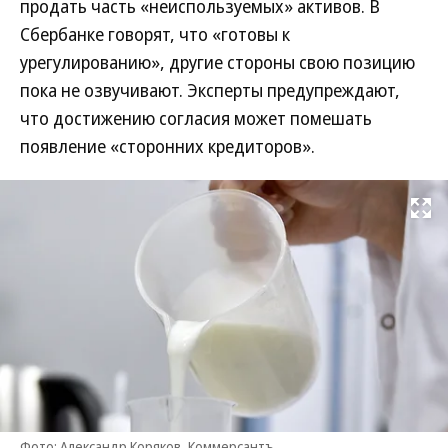
продать часть «неиспользуемых» активов. В
Сбербанке говорят, что «готовы к
урегулированию», другие стороны свою позицию
пока не озвучивают. Эксперты предупреждают,
что достижению согласия может помешать
появление «сторонних кредиторов».
Развернуть на
Фото: Александр Коряков, Коммерсантъ