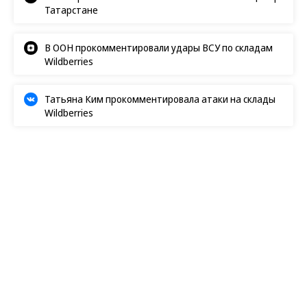
В Ozon рассказали об атаке на логистический центр в
Татарстане
В ООН прокомментировали удары ВСУ по складам
Wildberries
Татьяна Ким прокомментировала атаки на склады
Wildberries
Экономика
10.03.2025, 01:24
6K
2 мин.
Труд и материнство не
смешиваются
Российские компании не спешат поддерживать
рождаемость