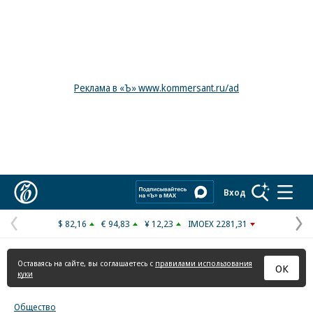
Реклама в «Ъ» www.kommersant.ru/ad
Коммерсантъ
Вход
$ 82,16
€ 94,83
¥ 12,23
IMOEX 2281,31
Предыдущая
С
страница
с
Оставаясь на сайте, вы соглашаетесь с
правилами использования
ОК
куки
Общество