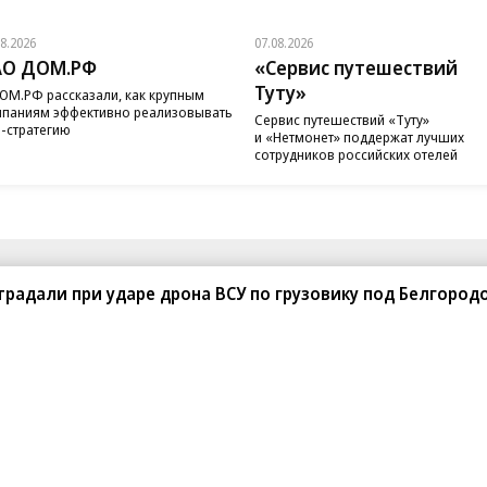
08.2026
07.08.2026
АО ДОМ.РФ
«Сервис путешествий
Туту»
ОМ.РФ рассказали, как крупным
паниям эффективно реализовывать
Сервис путешествий «Туту»
-стратегию
и «Нетмонет» поддержат лучших
сотрудников российских отелей
санте»
Реклама
Обратная связь
традали при ударе дрона ВСУ по грузовику под Белгород
Вакансии
Правовая информация
Android
E-mail рассылки
реулок д. 41,
тел. +7 (495) 797-69-70.
Партнерские проекты/матери
«Промо» и «Официальное со
а: kommersant.ru) зарегистрировано
нформационных технологий
На kommersant.ru применяют
ционный номер и дата принятия