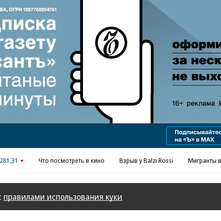
Реклама в «Ъ» www.kommersant.ru/ad
281,31
Что посмотреть в кино
Взрыв у Balzi Rossi
Мигранты в
с
правилами использования куки