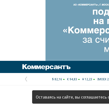
Коммерсантъ
$ 82,16
€ 94,83
¥ 12,23
IMOEX 2
Предыдущая
страница
Оставаясь на сайте, вы соглашаетесь 