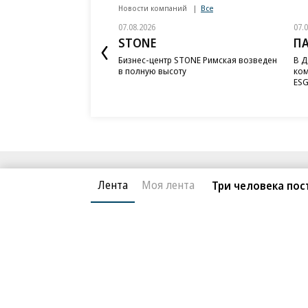
Новости компаний
Все
07.08.2026
07.
STONE
П
Бизнес-центр STONE Римская возведен
В Д
в полную высоту
ком
ESG
Благотворительный фонд
О «Коммер
Лента
Моя лента
Три человека пос
Архив
Контакты
18+ реклама
© АО «Коммерсантъ». 127006, Москва, Оружейный пе
Сетевое издание «Коммерсантъ» (доменное имя сайт
Федеральной службой по надзору в сфере связи, и
и массовых коммуникаций (Роскомнадзор), регистра