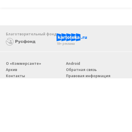
Благотворительный фонд
18+ реклама
О «Коммерсанте»
Android
Архив
Обратная связь
Контакты
Правовая информация
Реклама
E-mail рассылки
Вакансии
18+
© АО «Коммерсантъ». 127006, Москва, Оружейный переулок д. 41,
тел. +7 (495) 797-69-70.