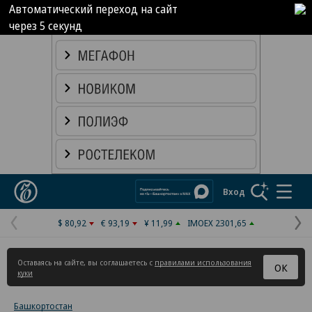
Автоматический переход на сайт
через
4
секунд
Реклама в «Ъ» www.kommersant.ru/ad
Коммерсантъ
Вход
$ 80,92
€ 93,19
¥ 11,99
IMOEX 2301,65
Предыдущая
С
страница
с
Оставаясь на сайте, вы соглашаетесь с
правилами использования
ОК
куки
Башкортостан