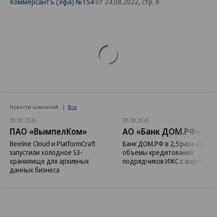
Коммерсантъ (Уфа) №154
от 24.08.2022, стр. 8
Новости компаний
Все
05.08.2026
05.08.2026
ПАО «ВымпелКом»
АО «Банк ДОМ.РФ»
Beeline Cloud и PlatformCraft
Банк ДОМ.РФ в 2,5 раза нараст
запустили холодное S3-
объемы кредитования
хранилище для архивных
подрядчиков ИЖС с эскроу
данных бизнеса