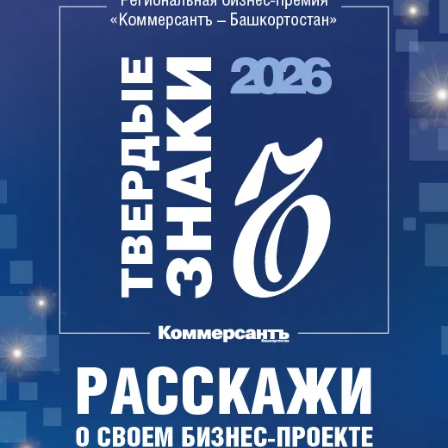
полиции усмотрела нарушение закона.
Представитель управления МВД России по Уфе
Олег Ермолаев заявил, что место и время
правонарушения подтверждаются договором
оказания услуг, заключенным между Юрием
Шевчуком и ХК «Салават Юлаев» на аренду
ледового дворца «Уфа-Арена», где проходил
концерт. Господин Ермолаев также отметил, что
слова музыканта о «наполеоновских планах»
дискредитируют армию, поскольку выражение
означает проведение захватнической политики.
«В данном случае Вооруженные силы РФ эти
мероприятия не проводят»,— пояснил он в суде.
Вынося решение, судья Юлия Егорова указала на