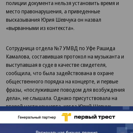
полиции документа нельзя установить время и
место правонарушения, а приведенные
высказывания Юрия Шевчука он назвал
«вырванными из контекста».
Сотрудница отдела №7 УМВД по Уфе Рашида
Камалова, составившая протокол на музыканта и
выступавшая в суде в качестве свидетеля,
сообщила, что была задействована в охране
общественного порядка на концерте, и первые
фразы, «послужившие поводом для возбуждения
дела», не слышала. Однако присутствовала на
второй части концерта, когда Юрий Шевчук
расшифровал смысл спорного высказывания «Мы
против войны», пояснив, что речь идет именно о
войне на Украине. В словах музыканта сотрудник