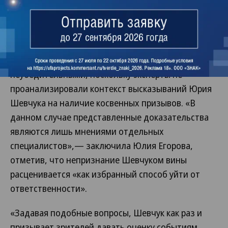
достоверность доказательств виновности Юрия
Шевчука и назвала надуманным довод о
нарушениях при составлении протокола.
Заключения лингвистов, предоставленные
стороной защиты, она также посчитала
неубедительными, поскольку эксперты не
проанализировали контекст высказываний Юрия
Шевчука на наличие косвенных призывов. «В
данном случае представленные доказательства
являются лишь мнениями отдельных
специалистов»,— заключила Юлия Егорова,
отметив, что непризнание Шевчуком вины
расценивается «как избранный способ уйти от
ответственности».
«Задавая подобные вопросы, Шевчук как раз и
призывает зрителей давать оценку событиям,