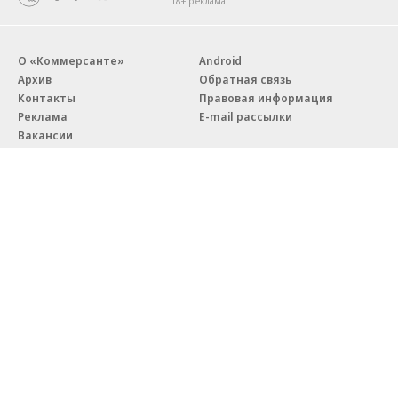
18+ реклама
О «Коммерсанте»
Android
Архив
Обратная связь
Контакты
Правовая информация
Реклама
E-mail рассылки
Вакансии
18+
© АО «Коммерсантъ». 127006, Москва, Оружейный переулок д. 41,
тел. +7 (495) 797-69-70.
Сетевое издание «Коммерсантъ» (доменное имя сайта:
kommersant.ru) зарегистрировано Федеральной службой
по надзору в сфере связи, информационных технологий и массовых
коммуникаций (Роскомнадзор), регистрационный номер и дата
принятия решения о регистрации: серия
Эл № ФС77-76922
от 11 октября 2019 г.
Партнерские проекты/материалы, новости компаний, материалы
с пометкой «Промо» и «Официальное сообщение» опубликованы