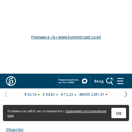
Реклама в «Ъ» www.kommersant.ru/ad
Коммерсантъ
Вход
$ 82,16
€ 94,83
¥ 12,23
IMOEX 2281,31
Предыдущая
С
страница
с
Оставаясь на сайте, вы соглашаетесь с
правилами использования
ОК
куки
Общество