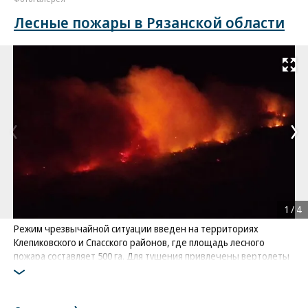
Лесные пожары в Рязанской области
Развернуть на
1
/
4
Режим чрезвычайной ситуации введен на территориях
Клепиковского и Спасского районов, где площадь лесного
пожара составляет 500 га. Для тушения привлечены вертолеты
Фото: HunterAMG / ТАСС