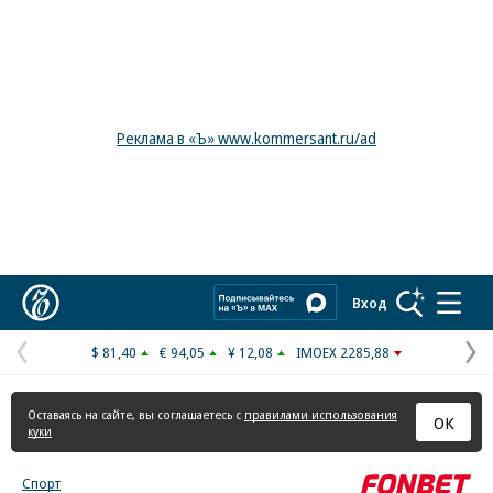
Реклама в «Ъ» www.kommersant.ru/ad
Коммерсантъ
Вход
$ 81,40
€ 94,05
¥ 12,08
IMOEX 2285,88
Предыдущая
С
страница
с
Оставаясь на сайте, вы соглашаетесь с
правилами использования
ОК
куки
Спорт