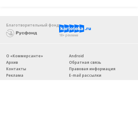
Благотворительный фонд
18+ реклама
О «Коммерсанте»
Android
Архив
Обратная связь
Контакты
Правовая информация
Реклама
E-mail рассылки
Вакансии
18+
© АО «Коммерсантъ». 127006, Москва, Оружейный переулок д. 41,
тел. +7 (495) 797-69-70.
Сетевое издание «Коммерсантъ» (доменное имя сайта:
kommersant.ru) зарегистрировано Федеральной службой