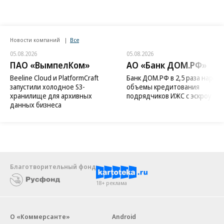
Новости компаний
Все
05.08.2026
05.08.2026
ПАО «ВымпелКом»
АО «Банк ДОМ.РФ»
Beeline Cloud и PlatformCraft
Банк ДОМ.РФ в 2,5 раза нараст
запустили холодное S3-
объемы кредитования
хранилище для архивных
подрядчиков ИЖС с эскроу
данных бизнеса
Благотворительный фонд
18+ реклама
О «Коммерсанте»
Android