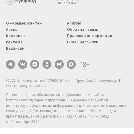
18+ реклама
О «Коммерсанте»
Android
Архив
Обратная связь
Контакты
Правовая информация
Реклама
E-mail рассылки
Вакансии
18+
© АО «Коммерсантъ». 127006, Москва, Оружейный переулок д. 41,
тел. +7 (495) 797-69-70.
Сетевое издание «Коммерсантъ» (доменное имя сайта:
kommersant.ru) зарегистрировано Федеральной службой
по надзору в сфере связи, информационных технологий и массовых
коммуникаций (Роскомнадзор), регистрационный номер и дата
принятия решения о регистрации: серия
Эл № ФС77-76922
от 11 октября 2019 г.
Партнерские проекты/материалы, новости компаний, материалы