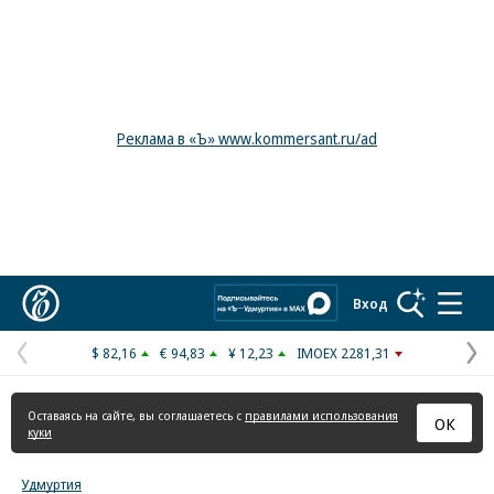
Реклама в «Ъ» www.kommersant.ru/ad
Коммерсантъ
Вход
$ 82,16
€ 94,83
¥ 12,23
IMOEX 2281,31
Предыдущая
С
страница
с
Оставаясь на сайте, вы соглашаетесь с
правилами использования
ОК
куки
Удмуртия