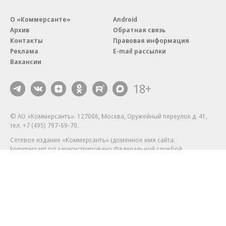
О «Коммерсанте»
Android
Архив
Обратная связь
Контакты
Правовая информация
Реклама
E-mail рассылки
Вакансии
18+
© АО «Коммерсантъ». 127006, Москва, Оружейный переулок д. 41,
тел. +7 (495) 797-69-70.
Сетевое издание «Коммерсантъ» (доменное имя сайта:
kommersant.ru) зарегистрировано Федеральной службой
по надзору в сфере связи, информационных технологий и массовых
коммуникаций (Роскомнадзор), регистрационный номер и дата
принятия решения о регистрации: серия
Эл № ФС77-76922
от 11 октября 2019 г.
Партнерские проекты/материалы, новости компаний, материалы
с пометкой «Промо» и «Официальное сообщение» опубликованы
на коммерческой основе.