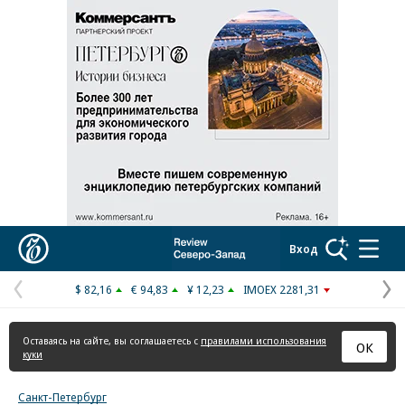
Реклама в «Ъ» www.kommersant.ru/ad
Коммерсантъ
Вход
$ 82,16
€ 94,83
¥ 12,23
IMOEX 2281,31
Предыдущая
С
страница
с
Оставаясь на сайте, вы соглашаетесь с
правилами использования
ОК
куки
Санкт-Петербург