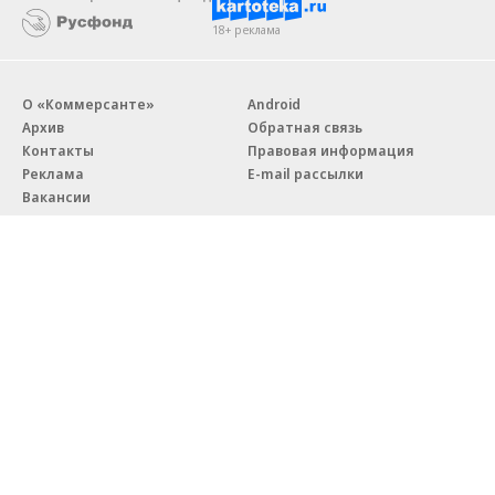
18+ реклама
О «Коммерсанте»
Android
Архив
Обратная связь
Контакты
Правовая информация
Реклама
E-mail рассылки
Вакансии
18+
© АО «Коммерсантъ». 127006, Москва, Оружейный переулок д. 41,
тел. +7 (495) 797-69-70.
Сетевое издание «Коммерсантъ» (доменное имя сайта:
kommersant.ru) зарегистрировано Федеральной службой
по надзору в сфере связи, информационных технологий и массовых
коммуникаций (Роскомнадзор), регистрационный номер и дата
принятия решения о регистрации: серия
Эл № ФС77-76922
от 11 октября 2019 г.