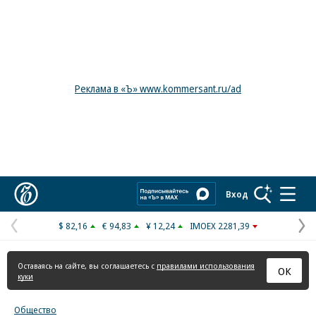
Реклама в «Ъ» www.kommersant.ru/ad
Коммерсантъ
Вход
$ 82,16
€ 94,83
¥ 12,24
IMOEX 2281,39
Предыдущая
С
страница
с
Оставаясь на сайте, вы соглашаетесь с
правилами использования
ОК
куки
Общество