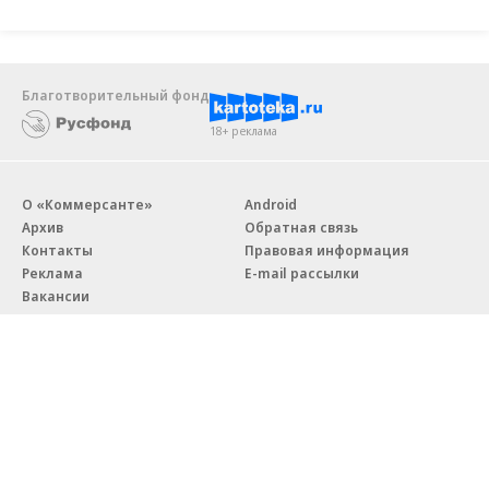
Благотворительный фонд
18+ реклама
О «Коммерсанте»
Android
Архив
Обратная связь
Контакты
Правовая информация
Реклама
E-mail рассылки
Вакансии
18+
© АО «Коммерсантъ». 127006, Москва, Оружейный переулок д. 41,
тел. +7 (495) 797-69-70.
Сетевое издание «Коммерсантъ» (доменное имя сайта:
kommersant.ru) зарегистрировано Федеральной службой