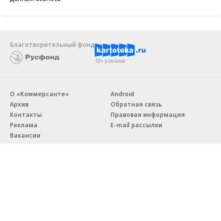
Благотворительный фонд
18+ реклама
О «Коммерсанте»
Android
Архив
Обратная связь
Контакты
Правовая информация
Реклама
E-mail рассылки
Вакансии
18+
© АО «Коммерсантъ». 127006, Москва, Оружейный переулок д. 41,
тел. +7 (495) 797-69-70.
Сетевое издание «Коммерсантъ» (доменное имя сайта:
kommersant.ru) зарегистрировано Федеральной службой