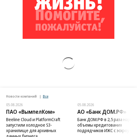
Новости компаний
Все
05.08.2026
05.08.2026
ПАО «ВымпелКом»
АО «Банк ДОМ.РФ»
Beeline Cloud и PlatformCraft
Банк ДОМ.РФ в 2,5 раза нараст
запустили холодное S3-
объемы кредитования
хранилище для архивных
подрядчиков ИЖС с эскроу
данных бизнеса