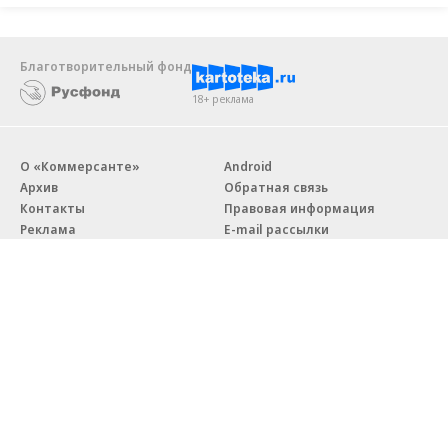
Благотворительный фонд
18+ реклама
О «Коммерсанте»
Android
Архив
Обратная связь
Контакты
Правовая информация
Реклама
E-mail рассылки
Вакансии
18+
© АО «Коммерсантъ». 127006, Москва, Оружейный переулок д. 41,
тел. +7 (495) 797-69-70.
Сетевое издание «Коммерсантъ» (доменное имя сайта:
kommersant.ru) зарегистрировано Федеральной службой
по надзору в сфере связи, информационных технологий и массовых