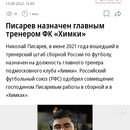
10.08.2022, 16:09
Реклама, ООО Фонкор
3K
1 мин.
Писарев назначен главным
тренером ФК «Химки»
Николай Писарев, в июне 2021 года вошедший в
тренерский штаб сборной России по футболу,
назначен на должность главного тренера
подмосковного клуба «Химки». Российский
футбольный союз (РФС) одобрил совмещение
господином Писаревым работы в сборной и в
«Химках».
Развернуть на