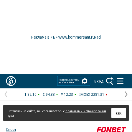
Реклама в «Ъ» www.kommersant.ru/ad
Коммерсантъ
Вход
$ 82,16
€ 94,83
¥ 12,23
IMOEX 2281,31
Предыдущая
С
страница
с
Оставаясь на сайте, вы соглашаетесь с
правилами использования
ОК
куки
Спорт