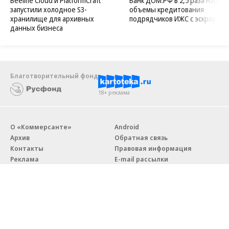
Beeline Cloud и PlatformCraft
Банк ДОМ.РФ в 2,5 раза нараст
запустили холодное S3-
объемы кредитования
хранилище для архивных
подрядчиков ИЖС с эскроу
данных бизнеса
Благотворительный фонд
18+ реклама
О «Коммерсанте»
Android
Архив
Обратная связь
Контакты
Правовая информация
Реклама
E-mail рассылки
Вакансии
18+
© АО «Коммерсантъ». 127006, Москва, Оружейный переулок д. 41,