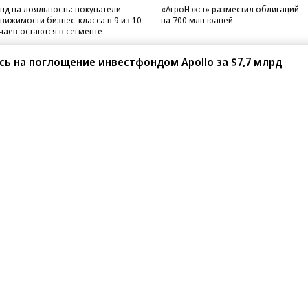
нд на лояльность: покупатели
«АгроНэкст» разместил облигаций
вижимости бизнес-класса в 9 из 10
на 700 млн юаней
чаев остаются в сегменте
ась на поглощение инвестфондом Apollo за $7,7 млрд
санте»
Реклама
Обратная связь
Вакансии
Правовая информация
Android
E-mail рассылки
реулок д. 41,
тел. +7 (495) 797-69-70.
Партнерские проекты/матери
«Промо» и «Официальное со
а: kommersant.ru) зарегистрировано
нформационных технологий
На kommersant.ru применяют
ционный номер и дата принятия
1 октября 2019 г.