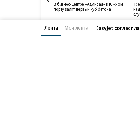
В бизнес-центре «Адмирал» в Южном
Тре
порту залит первый куб бетона
нед
слу
Лента
Моя лента
EasyJet согласил
Благотворительный фонд
О «Коммер
Архив
Контакты
18+ реклама
© АО «Коммерсантъ». 127006, Москва, Оружейный пе
Сетевое издание «Коммерсантъ» (доменное имя сайт
Федеральной службой по надзору в сфере связи, и
и массовых коммуникаций (Роскомнадзор), регистра
решения о регистрации: серия
Эл № ФС77-76922
от 1