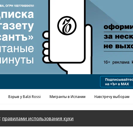
Реклама в «Ъ» www.kommersant.ru/ad
Взрыв у Balzi Rossi
Мигранты в Испании
Навстречу выборам
с
правилами использования куки