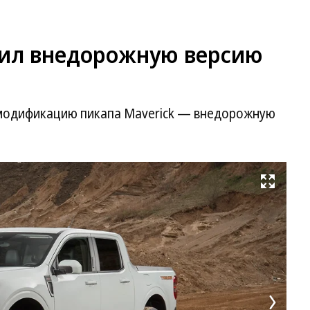
учил внедорожную версию
 модификацию пикапа Maverick — внедорожную
Развернуть на весь экран