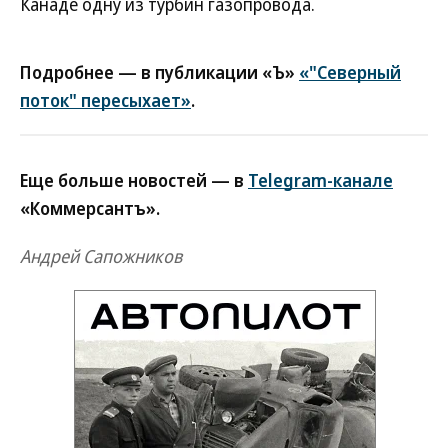
Канаде одну из турбин газопровода.
Подробнее — в публикации «Ъ»
«"Северный
поток" пересыхает»
.
Еще больше новостей — в
Telegram-канале
«Коммерсантъ».
Андрей Сапожников
Новости партнеров
ВСУ точно получат десятки тысяч новых
солдат
Путин озвучил итоговый план СВО