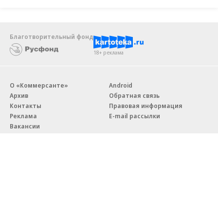
Новости компаний
Все
07.08.2026
07.08.2026
STONE
ПАО ДОМ.РФ
Бизнес-центр STONE Римская
В ДОМ.РФ рассказали, как
возведен в полную высоту
крупным компаниям эффектив
реализовывать ESG-стратегию
Благотворительный фонд
18+ реклама