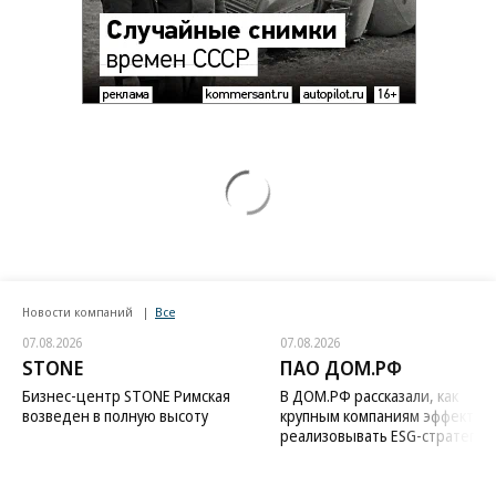
Зеленский неожиданно высказался о
возвращении Крыма
Заставим раскаяться: союзник России
дал грозное обещание