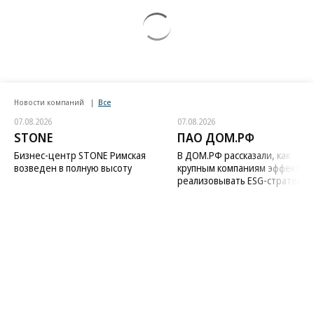
Новости компаний
Все
07.08.2026
07.08.2026
STONE
ПАО ДОМ.РФ
Бизнес-центр STONE Римская
В ДОМ.РФ рассказали, как
возведен в полную высоту
крупным компаниям эффектив
реализовывать ESG-стратегию
Благотворительный фонд
18+ реклама