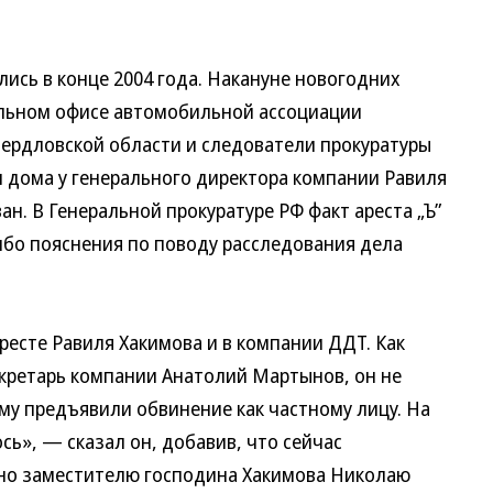
ись в конце 2004 года. Накануне новогодних
альном офисе автомобильной ассоциации
ердловской области и следователи прокуратуры
и дома у генерального директора компании Равиля
ан. В Генеральной прокуратуре РФ факт ареста „Ъ”
ибо пояснения по поводу расследования дела
есте Равиля Хакимова и в компании ДДТ. Как
екретарь компании Анатолий Мартынов, он не
му предъявили обвинение как частному лицу. На
сь», — сказал он, добавив, что сейчас
но заместителю господина Хакимова Николаю