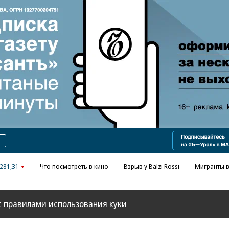
281,31
Что посмотреть в кино
Взрыв у Balzi Rossi
Мигранты в
с
правилами использования куки