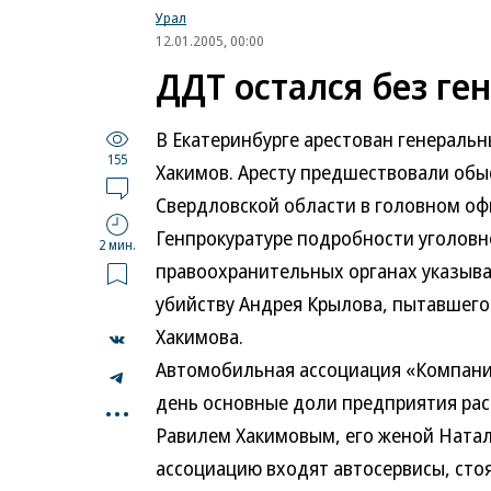
Урал
12.01.2005, 00:00
ДДТ остался без ге
В Екатеринбурге арестован генераль
155
Хакимов. Аресту предшествовали обы
Свердловской области в головном оф
Генпрокуратуре подробности уголовно
2 мин.
правоохранительных органах указыва
убийству Андрея Крылова, пытавшегос
Хакимова.
Автомобильная ассоциация «Компания
...
день основные доли предприятия ра
Равилем Хакимовым, его женой Натал
ассоциацию входят автосервисы, стоя