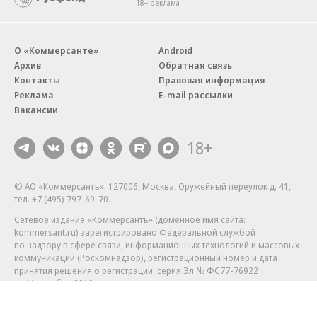
18+ реклама
О «Коммерсанте»
Android
Архив
Обратная связь
Контакты
Правовая информация
Реклама
E-mail рассылки
Вакансии
18+
© АО «Коммерсантъ». 127006, Москва, Оружейный переулок д. 41,
тел. +7 (495) 797-69-70.
Сетевое издание «Коммерсантъ» (доменное имя сайта:
kommersant.ru) зарегистрировано Федеральной службой
по надзору в сфере связи, информационных технологий и массовых
коммуникаций (Роскомнадзор), регистрационный номер и дата
принятия решения о регистрации: серия
Эл № ФС77-76922
от 11 октября 2019 г.
Партнерские проекты/материалы, новости компаний, материалы
с пометкой «Промо» и «Официальное сообщение» опубликованы