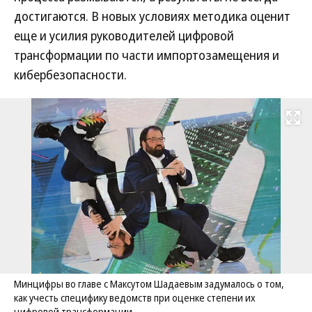
достигаются. В новых условиях методика оценит
еще и усилия руководителей цифровой
трансформации по части импортозамещения и
кибербезопасности.
Развернуть на
Минцифры во главе с Максутом Шадаевым задумалось о том,
как учесть специфику ведомств при оценке степени их
цифровой трансформации