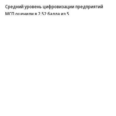
Средний уровень цифровизации предприятий
МСП оценили в 2,52 балла из 5
На Петербургском международном
экономическом форуме впервые представлен
индекс цифровой зрелости малого и среднего
бизнеса. По итогам совместного исследования
Корпорации МСП и «Ростелекома» средний
уровень цифровизации сектора составил 2,52
балла из пяти возможных.
Исследование охватило предприятия различных
отраслей экономики и позволило оценить
использование цифровых инструментов, уровень
цифровых навыков сотрудников, развитие
онлайн-каналов продаж, инфраструктуры и