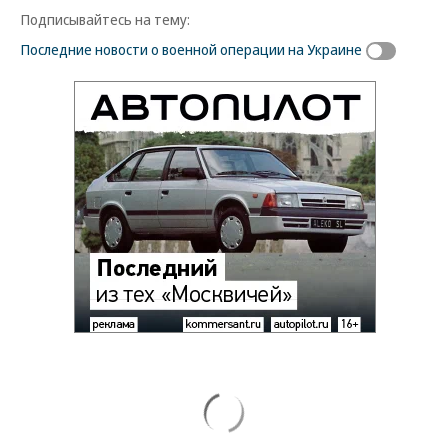
Подписывайтесь на тему:
Последние новости о военной операции на Украине
Новости партнеров
ВСУ точно получат десятки тысяч новых
солдат
Путин озвучил итоговый план СВО
Зеленский неожиданно высказался о
возвращении Крыма
Заставим раскаяться: союзник России
дал грозное обещание