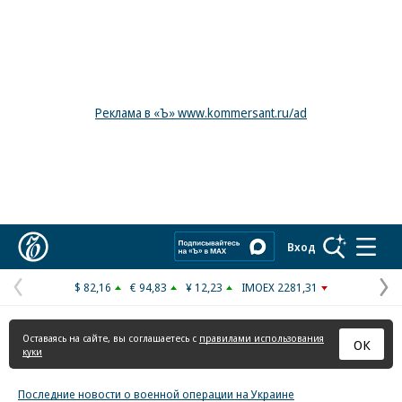
Реклама в «Ъ» www.kommersant.ru/ad
Коммерсантъ
Вход
$ 82,16
€ 94,83
¥ 12,23
IMOEX 2281,31
Предыдущая
С
страница
с
Оставаясь на сайте, вы соглашаетесь с
правилами использования
ОК
куки
Последние новости о военной операции на Украине