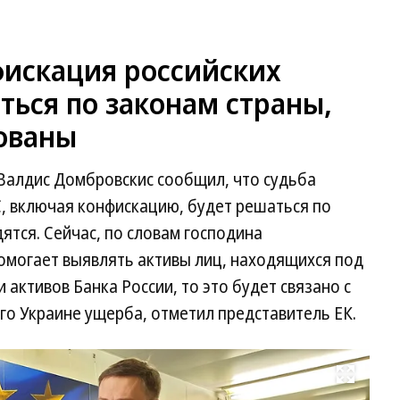
фискация российских
ться по законам страны,
тованы
 Валдис Домбровскис сообщил, что судьба
С, включая конфискацию, будет решаться по
дятся. Сейчас, по словам господина
омогает выявлять активы лиц, находящихся под
 активов Банка России, то это будет связано с
о Украине ущерба, отметил представитель ЕК.
Развернуть на весь экран