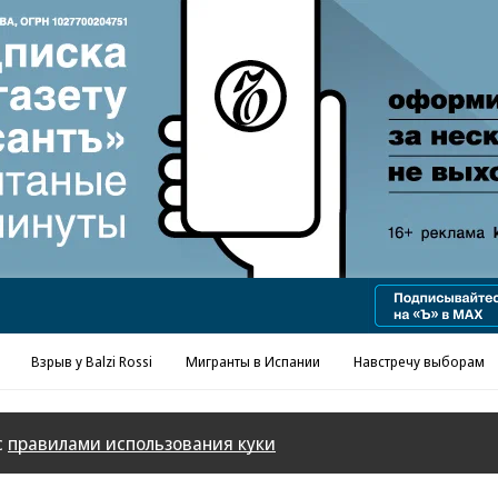
Реклама в «Ъ» www.kommersant.ru/ad
Взрыв у Balzi Rossi
Мигранты в Испании
Навстречу выборам
с
правилами использования куки