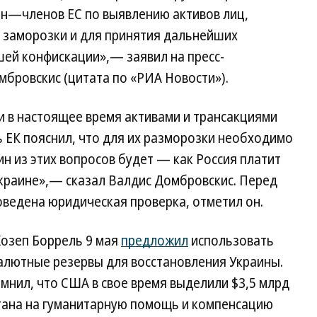
ан—членов ЕС по выявлению активов лиц,
х заморозки и для принятия дальнейших
ей конфискации»,— заявил на пресс-
бровскис (цитата по «РИА Новости»).
и в настоящее время активами и трансакциями
 ЕК пояснил, что для их разморозки необходимо
ин из этих вопросов будет — как Россия платит
Украине»,— сказал Валдис Домбровскис. Перед
оведена юридическая проверка, отметил он.
Жозеп Боррель 9 мая
предложил
использовать
лютные резервы для восстановления Украины.
омнил, что США в свое время выделили $3,5 млрд
тана на гуманитарную помощь и компенсацию