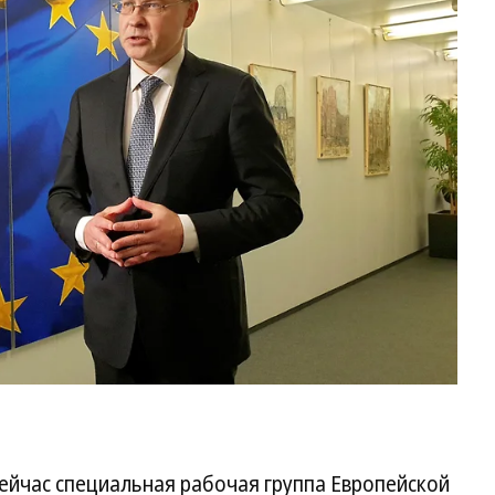
Ва
До
Фо
Cl
Ro
/
Re
 сейчас специальная рабочая группа Европейской