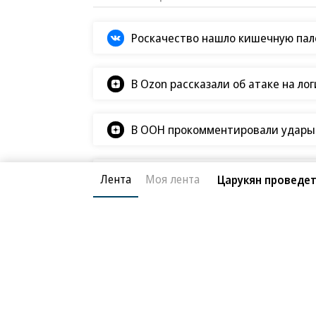
Роскачество нашло кишечную пало
В Ozon рассказали об атаке на ло
В ООН прокомментировали удары В
Татьяна Ким прокомментировала а
Лента
Моя лента
Царукян проведет
Экономика
03.03.2026, 21:34
Суверенитетное мн
36K