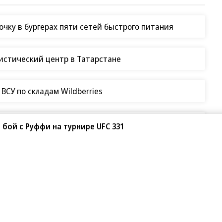
чку в бургерах пяти сетей быстрого питания
гистический центр в Татарстане
СУ по складам Wildberries
таки на склады Wildberries
 бой с Руффи на турнире UFC 331
ение