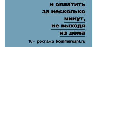
лдис
мбровскис
то:
ement
ssignol
uters