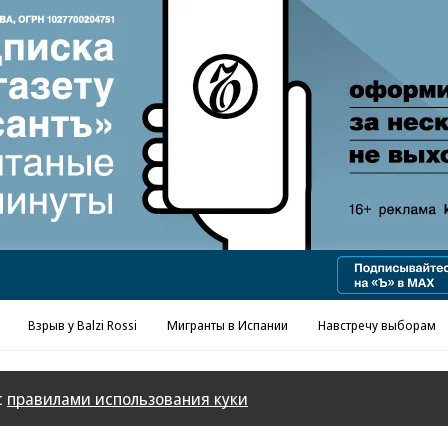
Реклама в «Ъ» www.kommersant.ru/ad
Взрыв у Balzi Rossi
Мигранты в Испании
Навстречу выборам
с
правилами использования куки