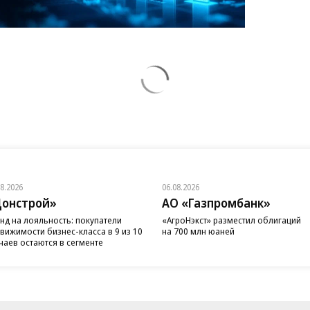
08.2026
06.08.2026
онстрой»
АО «Газпромбанк»
нд на лояльность: покупатели
«АгроНэкст» разместил облигаций
вижимости бизнес-класса в 9 из 10
на 700 млн юаней
чаев остаются в сегменте