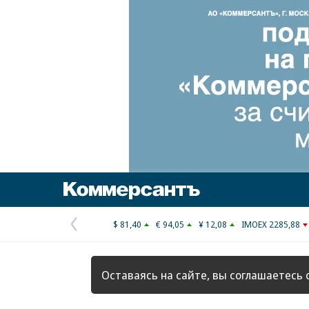
Коммерсантъ
$ 81,40
€ 94,05
¥ 12,08
IMOEX 2285,88
Предыдущая
страница
Оставаясь на сайте, вы соглашаетесь 