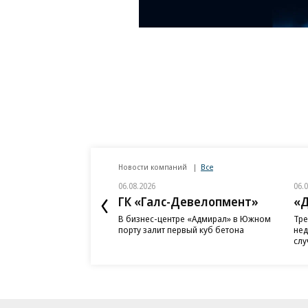
Новости компаний
Все
06.08.2026
06.
ГК «Галс-Девелопмент»
«Д
В бизнес-центре «Адмирал» в Южном
Тре
порту залит первый куб бетона
нед
слу