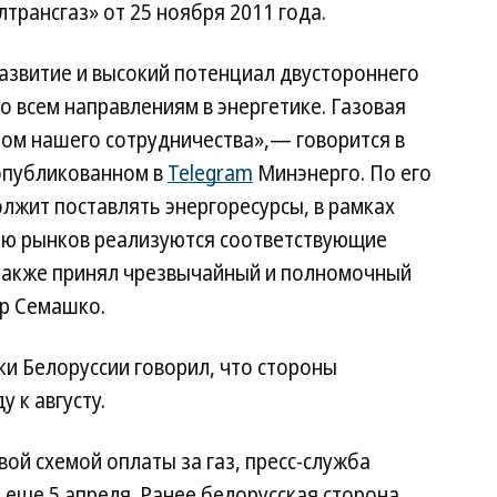
рансгаз» от 25 ноября 2011 года.
звитие и высокий потенциал двустороннего
о всем направлениям в энергетике. Газовая
ном нашего сотрудничества»,— говорится в
опубликованном в
Telegram
Минэнерго. По его
олжит поставлять энергоресурсы, в рамках
ю рынков реализуются соответствующие
 также принял чрезвычайный и полномочный
ир Семашко.
ки Белоруссии говорил, что стороны
у к августу.
овой схемой оплаты за газ, пресс-служба
а
еще 5 апреля. Ранее белорусская сторона