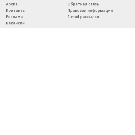
Архив
Обратная связь
Контакты
Правовая информация
Реклама
E-mail рассылки
Вакансии
18+
© АО «Коммерсантъ». 127006, Москва, Оружейный переулок д. 41,
тел. +7 (495) 797-69-70.
Сетевое издание «Коммерсантъ» (доменное имя сайта:
kommersant.ru) зарегистрировано Федеральной службой
по надзору в сфере связи, информационных технологий и массовых
коммуникаций (Роскомнадзор), регистрационный номер и дата
принятия решения о регистрации: серия
Эл № ФС77-76922
от 11 октября 2019 г.
Партнерские проекты/материалы, новости компаний, материалы
с пометкой «Промо» и «Официальное сообщение» опубликованы
на коммерческой основе.
На kommersant.ru применяются рекомендательные технологии.
Подробнее