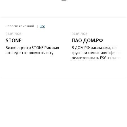
Новости компаний
Все
07.08.2026
07.08.2026
STONE
ПАО ДОМ.РФ
Бизнес-центр STONE Римская
В ДОМ.РФ рассказали, как
возведен в полную высоту
крупным компаниям эффектив
реализовывать ESG-стратегию
Благотворительный фонд
18+ реклама