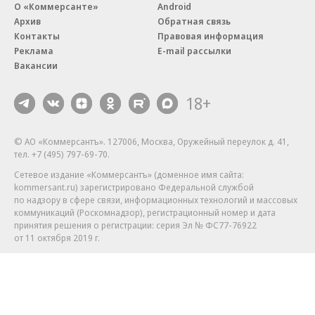
О «Коммерсанте»
Android
Архив
Обратная связь
Контакты
Правовая информация
Реклама
E-mail рассылки
Вакансии
18+
© АО «Коммерсантъ». 127006, Москва, Оружейный переулок д. 41,
тел. +7 (495) 797-69-70.
Сетевое издание «Коммерсантъ» (доменное имя сайта:
kommersant.ru) зарегистрировано Федеральной службой
по надзору в сфере связи, информационных технологий и массовых
коммуникаций (Роскомнадзор), регистрационный номер и дата
принятия решения о регистрации: серия
Эл № ФС77-76922
от 11 октября 2019 г.
Партнерские проекты/материалы, новости компаний, материалы
с пометкой «Промо» и «Официальное сообщение» опубликованы
на коммерческой основе.
На kommersant.ru применяются рекомендательные технологии.