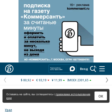
Реклама в «Ъ» www.kommersant.ru/ad
Коммерсантъ
Вход
$ 80,92
€ 93,19
¥ 11,99
IMOEX 2301,65
Предыдущая
С
страница
с
Оставаясь на сайте, вы соглашаетесь с
правилами использования
ОК
куки
Урал