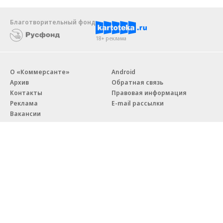
Благотворительный фонд
18+ реклама
О «Коммерсанте»
Android
Архив
Обратная связь
Контакты
Правовая информация
Реклама
E-mail рассылки
Вакансии
18+
© АО «Коммерсантъ». 127006, Москва, Оружейный переулок д. 41,
тел. +7 (495) 797-69-70.
Сетевое издание «Коммерсантъ» (доменное имя сайта:
kommersant.ru) зарегистрировано Федеральной службой
по надзору в сфере связи, информационных технологий и массовых
коммуникаций (Роскомнадзор), регистрационный номер и дата