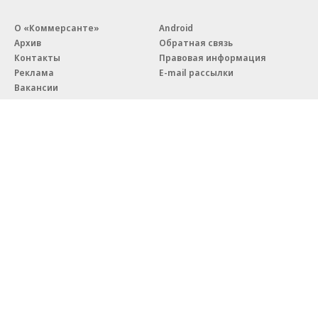
О «Коммерсанте»
Android
Архив
Обратная связь
Контакты
Правовая информация
Реклама
E-mail рассылки
Вакансии
18+
© АО «Коммерсантъ». 127006, Москва, Оружейный переулок д. 41,
тел. +7 (495) 797-69-70.
Сетевое издание «Коммерсантъ» (доменное имя сайта:
kommersant.ru) зарегистрировано Федеральной службой
по надзору в сфере связи, информационных технологий и массовых
коммуникаций (Роскомнадзор), регистрационный номер и дата
принятия решения о регистрации: серия
Эл № ФС77-76922
от 11 октября 2019 г.
Партнерские проекты/материалы, новости компаний, материалы
с пометкой «Промо» и «Официальное сообщение» опубликованы
на коммерческой основе.