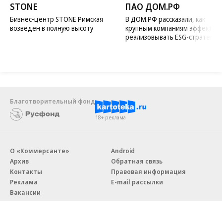
STONE
ПАО ДОМ.РФ
Бизнес-центр STONE Римская
В ДОМ.РФ рассказали, как
возведен в полную высоту
крупным компаниям эффектив
реализовывать ESG-стратегию
Благотворительный фонд
18+ реклама
О «Коммерсанте»
Android
Архив
Обратная связь
Контакты
Правовая информация
Реклама
E-mail рассылки
Вакансии
18+