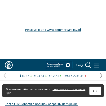
Реклама в «Ъ» www.kommersant.ru/ad
Коммерсантъ
Вход
$ 82,16
€ 94,83
¥ 12,23
IMOEX 2281,31
Предыдущая
С
страница
с
Оставаясь на сайте, вы соглашаетесь с
правилами использования
ОК
куки
Последние новости о военной операции на Украине