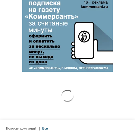
ВСУ точно получат десятки тысяч новых
солдат
Путин озвучил итоговый план СВО
Зеленский неожиданно высказался о
возвращении Крыма
Заставим раскаяться: союзник России
дал грозное обещание