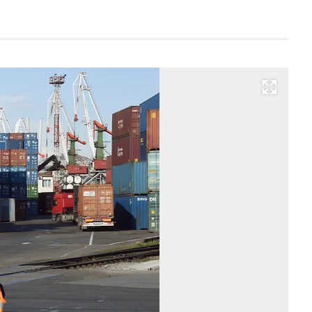
Развернуть на весь экран
Фо
Ан
Жд
Ко