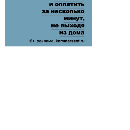
то:
атолий
анов,
ммерсантъ