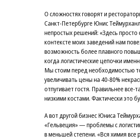
О сложностях говорят и рестораторы
Санкт-Петербурге Юнис Теймурханл
непростых решений: «Здесь просто с
контексте моих заведений нам повез
возможность более плавного повыш
когда логистические цепочки имен
Мы стоим перед необходимостью т
увеличивать цены на 40-80% некрас
отпугивает гостя. Правильнее все-т
низкими костами. Фактически это б
А вот другой бизнес Юниса Теймур
«Гельвеция» — проблемы с логисти
в меньшей степени. «Вся химия все 